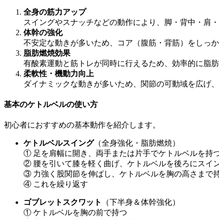
全身の筋力アップ
スイングやスナッチなどの動作により、脚・背中・肩・
体幹の強化
不安定な動きが多いため、コア（腹筋・背筋）をしっか
脂肪燃焼効果
有酸素運動と筋トレが同時に行えるため、効率的に脂肪
柔軟性・機動力向上
ダイナミックな動きが多いため、関節の可動域を広げ、
基本のケトルベルの使い方
初心者におすすめの基本動作を紹介します。
ケトルベルスイング
（全身強化・脂肪燃焼）
① 足を肩幅に開き、両手または片手でケトルベルを持
② 腰を引いて膝を軽く曲げ、ケトルベルを後ろにスイ
③ 力強く股関節を伸ばし、ケトルベルを胸の高さまで
④ これを繰り返す
ゴブレットスクワット
（下半身＆体幹強化）
① ケトルベルを胸の前で持つ